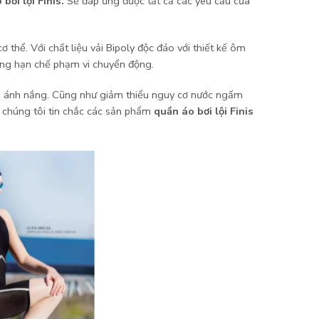
bơi lội Finis.
S
ẽ đáp ứng được tất cả các yêu cầu của
 thể. Với chất liệu vải Bipoly độc đáo với thiết kế ôm
ông hạn chế phạm vi chuyển động.
của ánh nắng. Cũng như giảm thiểu nguy cơ nước ngấm
, chúng tôi tin chắc các sản phẩm
quần áo bơi lội Finis