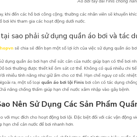
Áo bơi tay dài Finis chống nắ
y, khi đến các hồ bơi công cộng, thường các nhân viên sẽ khuyến khíc
ồ bơi khi tham gia các hoạt động dưới nước.
tại sao phải sử dụng quần áo bơi và tác d
hopvn
sẽ chia sẻ đến bạn một số lợi ích của việc sử dụng quần áo bơi
Sử dụng quần áo bơi hạn chế sức cản của nước giúp bạn có thể bơi nh
Đồ bơi thường được thiết kế ôm sát cơ thể. Không có quá nhiều chi ti
Với nhiều tính năng như giữ ấm cho cơ thể. Hạn chế nguy cơ sốc nhiệt 
Ngoài ra, một số loại
quần áo bơi lội Finis
bơi còn có tác dụng chống n
Khả năng chống thấm giúp hạn chế nước xâm nhập vào gây bệnh.
Sao Nên Sử Dụng Các Sản Phẩm Quần 
 với mục đích cho hoạt động bơi lội. Đặc biệt đối với các vận động viê
úp hạn chế cản nước để bơi nhanh hơn.