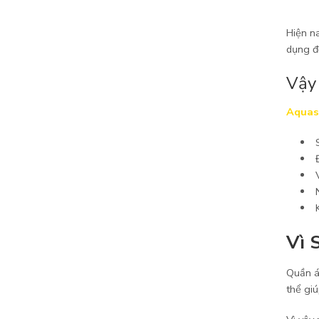
Hiện na
dụng đ
Vậy 
Aquas
Vì 
Quần áo
thể gi