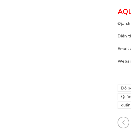
AQU
Địa chỉ
Điện t
Email 
Websit
Đồ bơ
Quần
quần 