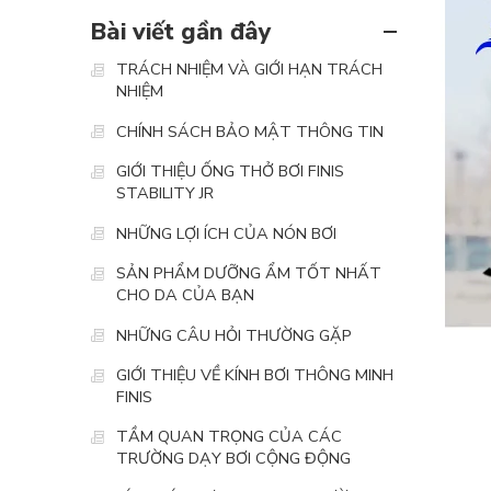
Bài viết gần đây
TRÁCH NHIỆM VÀ GIỚI HẠN TRÁCH
NHIỆM
CHÍNH SÁCH BẢO MẬT THÔNG TIN
GIỚI THIỆU ỐNG THỞ BƠI FINIS
STABILITY JR
NHỮNG LỢI ÍCH CỦA NÓN BƠI
SẢN PHẨM DƯỠNG ẨM TỐT NHẤT
CHO DA CỦA BẠN
NHỮNG CÂU HỎI THƯỜNG GẶP
GIỚI THIỆU VỀ KÍNH BƠI THÔNG MINH
FINIS
TẦM QUAN TRỌNG CỦA CÁC
TRƯỜNG DẠY BƠI CỘNG ĐỘNG