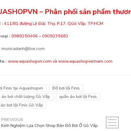
ASHOPVN – Phân phối sản phẩm thương
 :
411/81 đường Lê Đức Thọ, P.17, Q.Gò Vấp, TP.HCM
hoại :
0989250406 – 0909235682
:
monicadanh@live.com
e :
www.aquashopvn.com và www.aquashopvietnam.com
i Finis tại Aquashopvn
Đồ bơi lội Finis
 áo bơi chất lượng Gò Vấp
quần áo bơi lội Finis
áo bơi lội Finis Gò Vấp
PREVIOUS
Kinh Nghiệm Lựa Chọn Shop Bán Đồ Bơi Ở Gò Vấp