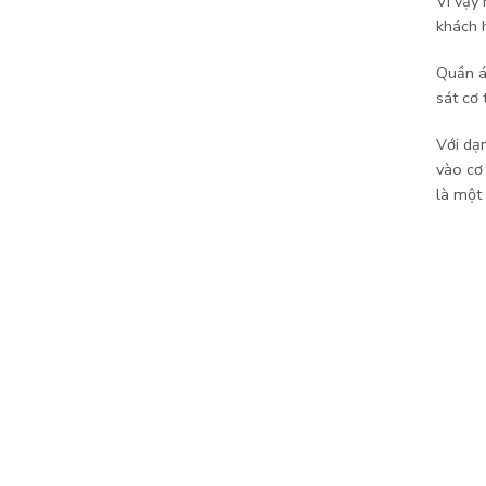
Vì vậy
khách 
Quần áo
sát cơ
Với dạ
vào cơ
là một