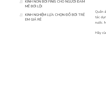
KÍNH NÓN BƠI FINIS CHO NGƯỜI ĐAM
MÊ BƠI LỘI
Quần á
KINH NGHIỆM LỰA CHỌN ĐỒ BƠI TRẺ
tác dụ
EM GIÁ RẺ
nước. 
Hãy c