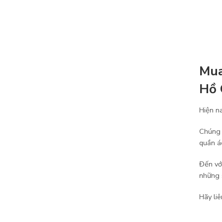
Mua
Hồ 
Hiện n
Chúng 
quần á
Đến vớ
những 
Hãy li