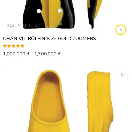
K12
A
B
C
D
CHÂN VỊT BƠI FINIS Z2 GOLD ZOOMERS
Được xếp
1,000,000
₫
–
1,300,000
₫
hạng
5.00
5
sao