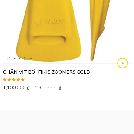
D
E
F
G
H
CHÂN VỊT BƠI FINIS ZOOMERS GOLD
Được xếp
1,100,000
₫
–
1,300,000
₫
hạng
5.00
5
sao