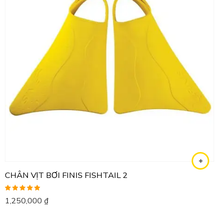
CHÂN VỊT BƠI FINIS FISHTAIL 2
Được xếp
1,250,000
₫
hạng
5.00
5
sao