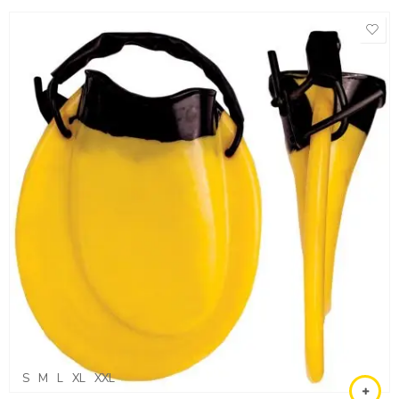
S
M
L
XL
XXL