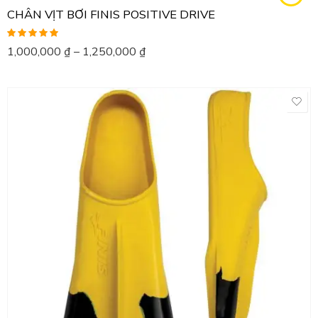
CHÂN VỊT BƠI FINIS POSITIVE DRIVE
Được xếp
1,000,000
₫
–
1,250,000
₫
hạng
5.00
5
sao