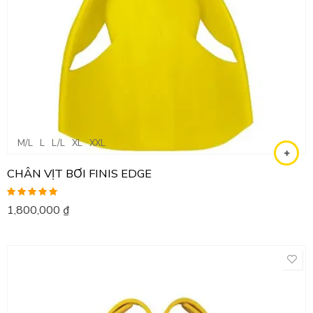
M/L
L
L/L
XL
XXL
CHÂN VỊT BƠI FINIS EDGE
Được xếp
1,800,000
₫
hạng
5.00
5
sao