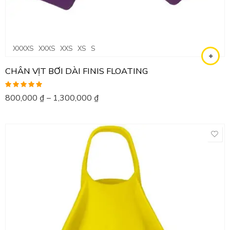
XXXXS
XXXS
XXS
XS
S
CHÂN VỊT BƠI DÀI FINIS FLOATING
Được xếp
800,000
₫
–
1,300,000
₫
hạng
5.00
5
sao