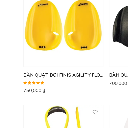
BÀN QUẠT BƠI FINIS AGILITY FLOATING
700,00
Được xếp
750,000
₫
hạng
5.00
5
sao