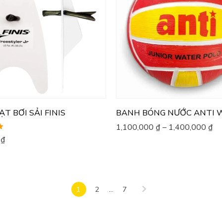
T BƠI SẢI FINIS
BANH BÓNG NƯỚC ANTI 
1,100,000
₫
–
1,400,000
₫
0
₫
1
2
...
7