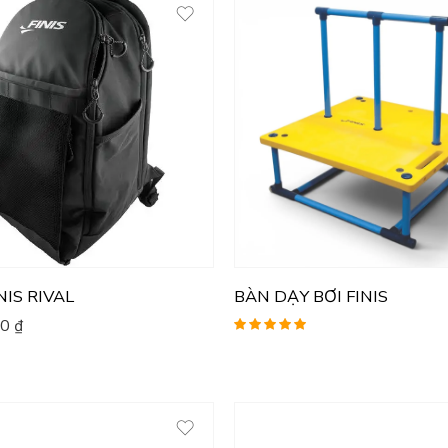
NIS RIVAL
BÀN DẠY BƠI FINIS
00
₫
Được xếp
hạng
5.00
5
sao