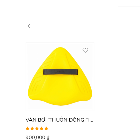
VÁN BƠI THUÔN DÒNG FINIS
Được xếp
900,000
₫
hạng
5.00
5