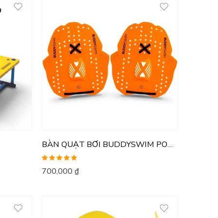
BÀN QUẠT BƠI BUDDYSWIM POWER
Được xếp
700,000
₫
hạng
5.00
5
sao