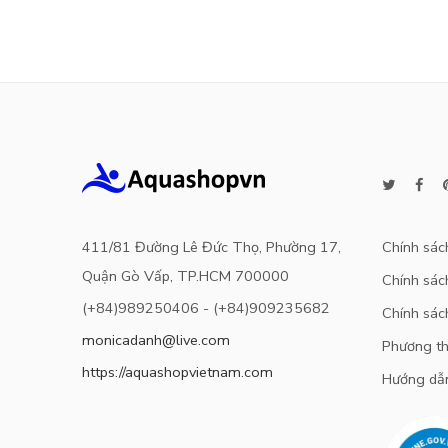
sao
411/81 Đường Lê Đức Thọ, Phường 17,
Chính sác
Quận Gò Vấp, TP.HCM 700000
Chính sách
(+84)989250406 - (+84)909235682
Chính sác
monicadanh@live.com
Phương th
https://aquashopvietnam.com
Hướng dẫ