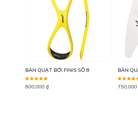
BÀN QUẠT BƠI FINIS SỐ 8
BÀN QUẠ
Được xếp
Được xếp
800,000
₫
750,00
hạng
5.00
5
hạng
5.00
5
sao
sao