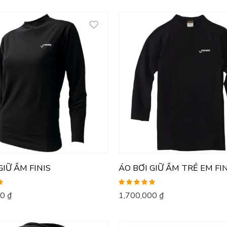
GIỮ ẤM FINIS
ÁO BƠI GIỮ ẤM TRẺ EM FI
Được xếp
00
₫
1,700,000
₫
hạng
5.00
5
sao