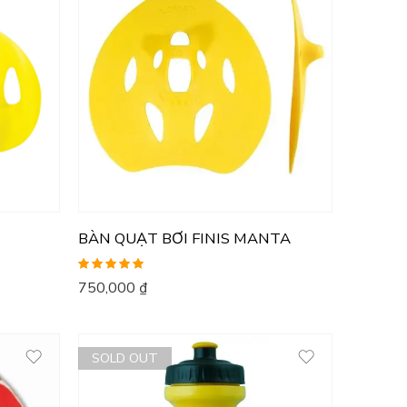
BÀN QUẠT BƠI FINIS MANTA
Được xếp
750,000
₫
hạng
5.00
5
sao
SOLD OUT