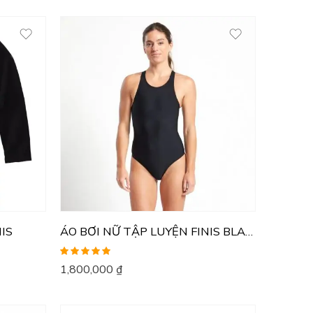
NIS
ÁO BƠI NỮ TẬP LUYỆN FINIS BLADEBACK SOLID
Được xếp
1,800,000
₫
hạng
5.00
5
sao