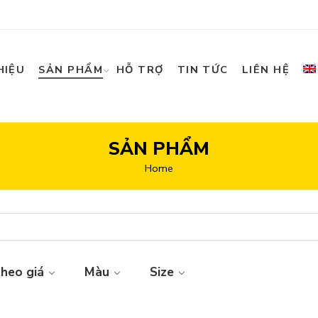
HIỆU
SẢN PHẨM
HỖ TRỢ
TIN TỨC
LIÊN HỆ
SẢN PHẨM
Home
theo giá
Màu
Size