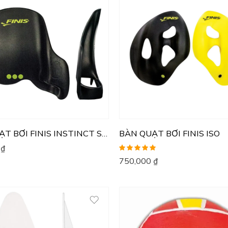
BÀN QUẠT BƠI FINIS INSTINCT SCULLING
BÀN QUẠT BƠI FINIS ISO
0
₫
Được xếp
750,000
₫
hạng
5.00
5
sao