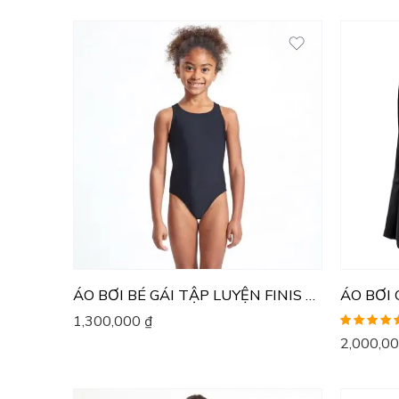
ÁO BƠI BÉ GÁI TẬP LUYỆN FINIS BLADEBACK SOLID
ÁO BƠI 
1,300,000
₫
Được xếp
2,000,0
hạng
5.00
5
sao