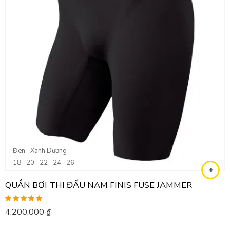
Đen
Xanh Dương
18
20
22
24
26
QUẦN BƠI THI ĐẤU NAM FINIS FUSE JAMMER
Được xếp
4,200,000
₫
hạng
5.00
5
sao