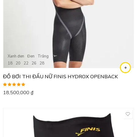
Xanh đen
Đen
Trắng
18
20
22
26
28
ĐỒ BƠI THI ĐẤU NỮ FINIS HYDROX OPENBACK
Được xếp
18,500,000
₫
hạng
5.00
5
sao