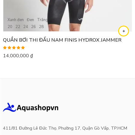
Xanh đen
Đen
Trắng
20
22
24
26
28
QUẦN BƠI THI ĐẤU NAM FINIS HYDROX JAMMER
Được xếp
14,000,000
₫
hạng
5.00
5
sao
411/81 Đường Lê Đức Thọ, Phường 17, Quận Gò Vấp, TP.HCM