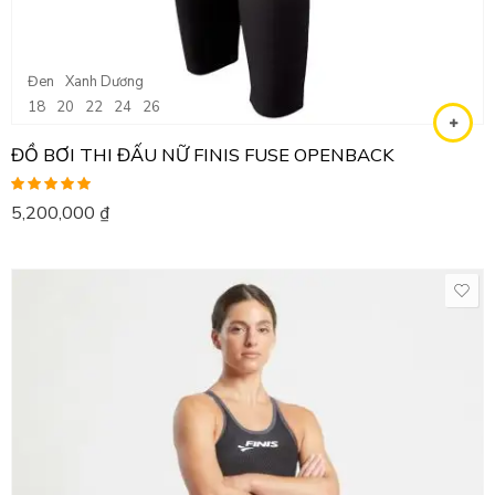
Đen
Xanh Dương
18
20
22
24
26
ĐỒ BƠI THI ĐẤU NỮ FINIS FUSE OPENBACK
Được xếp
5,200,000
₫
hạng
5.00
5
sao