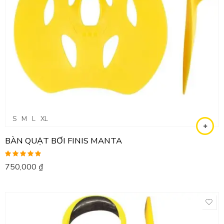
S
M
L
XL
BÀN QUẠT BƠI FINIS MANTA
Được xếp
750,000
₫
hạng
5.00
5
sao