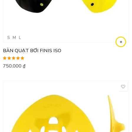
S
M
L
BÀN QUẠT BƠI FINIS ISO
Được xếp
750,000
₫
hạng
5.00
5
sao