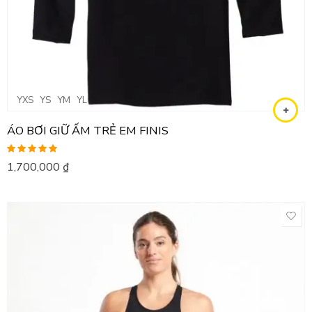
YXS
YS
YM
YL
ÁO BƠI GIỮ ẤM TRẺ EM FINIS
Được xếp
1,700,000
₫
hạng
5.00
5
sao