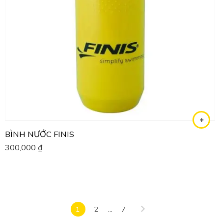
BÌNH NƯỚC FINIS
300,000
₫
1
2
...
7