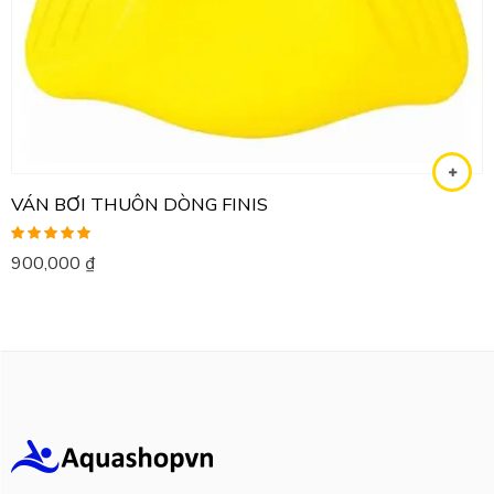
VÁN BƠI THUÔN DÒNG FINIS
Được xếp
900,000
₫
hạng
5.00
5
sao