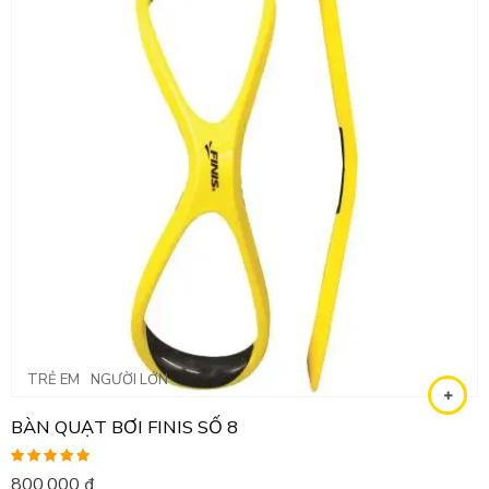
TRẺ EM
NGƯỜI LỚN
BÀN QUẠT BƠI FINIS SỐ 8
Được xếp
800,000
₫