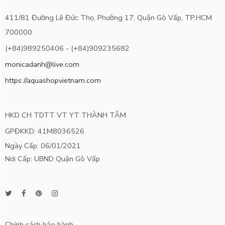
411/81 Đường Lê Đức Thọ, Phường 17, Quận Gò Vấp, TP.HCM
700000
(+84)989250406 - (+84)909235682
monicadanh@live.com
https://aquashopvietnam.com
HKD CH TDTT VT YT THÀNH TÂM
GPĐKKD: 41M8036526
Ngày Cấp: 06/01/2021
Nơi Cấp: UBND Quận Gò Vấp
Chính sách bảo hành