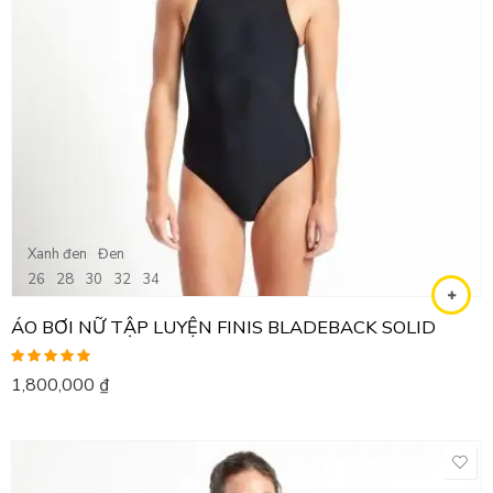
Xanh đen
Đen
26
28
30
32
34
ÁO BƠI NỮ TẬP LUYỆN FINIS BLADEBACK SOLID
Được xếp
1,800,000
₫
hạng
5.00
5
sao