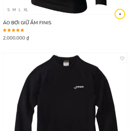
S
M
L
XL
ÁO BƠI GIỮ ẤM FINIS
Được xếp
2,000,000
₫
hạng
5.00
5
sao