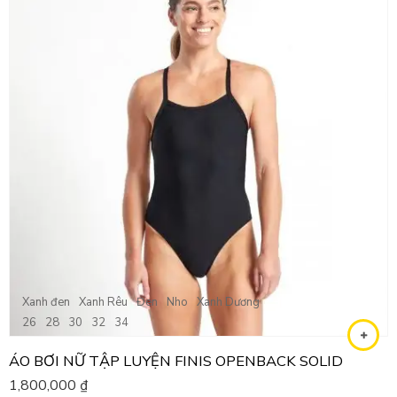
Xanh đen
Xanh Rêu
Đen
Nho
Xanh Dương
26
28
30
32
34
ÁO BƠI NỮ TẬP LUYỆN FINIS OPENBACK SOLID
1,800,000
₫