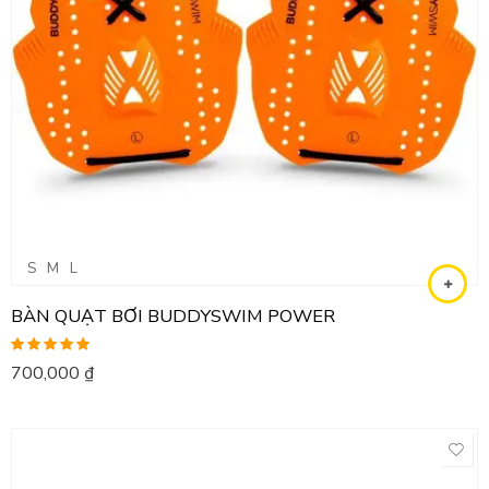
S
M
L
BÀN QUẠT BƠI BUDDYSWIM POWER
Được xếp
700,000
₫
hạng
5.00
5
sao