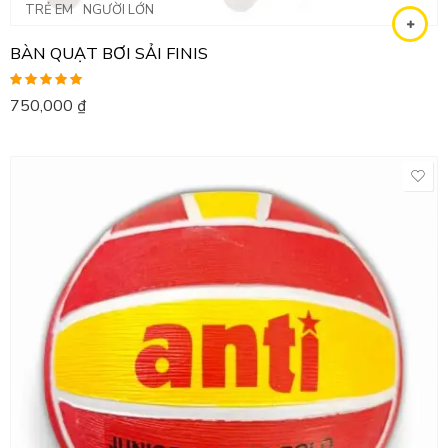
TRẺ EM
NGƯỜI LỚN
BÀN QUẠT BƠI SẢI FINIS
Được xếp
750,000
₫
hạng
5.00
5
sao