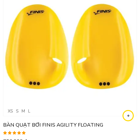
XS
S
M
L
BÀN QUẠT BƠI FINIS AGILITY FLOATING
Được xếp