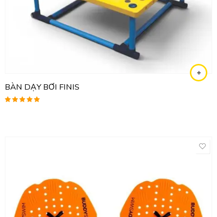
BÀN DẠY BƠI FINIS
Được xếp
hạng
5.00
5
sao