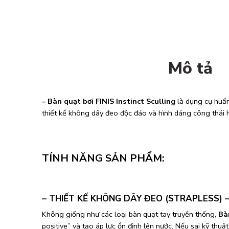
Mô tả
– Bàn quạt bơi FINIS Instinct Sculling
là dụng cụ huấn
thiết kế không dây đeo độc đáo và hình dáng công thái h
TÍNH NĂNG SẢN PHẨM:
– THIẾT KẾ KHÔNG DÂY ĐEO (STRAPLESS) 
Không giống như các loại bàn quạt tay truyền thống,
Bàn
positive” và tạo áp lực ổn định lên nước. Nếu sai kỹ thuật