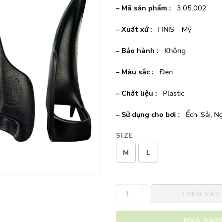
– Mã sản phẩm :
‎3.05.002
– Xuất xứ :
FINIS – Mỹ
– Bảo hành :
Không
– Màu sắc :
Đen
– Chất liệu :
Plastic
– Sử dụng cho bơi :
Ếch, Sải, 
SIZE
M
L
+
THÊM VÀO
-
MUA NGA