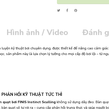
Alternative:
Hình ảnh / Video
Đánh g
 luyện kỹ thuật bơi chuyên dụng, được thiết kế để nâng cao cảm giác n
ọc, sản phẩm này là lựa chọn lý tưởng cho mọi cấp độ bơi lội – từ ng
– PHẢN HỒI KỸ THUẬT TỨC THÌ
 quạt bơi FINIS Instinct Sculling
không sử dụng dây đeo. Bàn quạt 
, bàn quạt sẽ tự rơi ra – cung cấp phản hồi trung thực và giúp người bơ