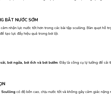
NG BẮT NƯỚC SỚM
 cảm nhận lực nước tốt hơn trong các bài tập sculling. Bàn quạt hỗ trợ
để tạo lực đẩy hiệu quả trong bơi lội.
 sải, bơi ngửa, bơi ếch và bơi bướm
. Đây là công cụ lý tưởng để cải 
GỌN
 Sculling
có độ bền cao, chịu nước tốt và không gây cảm giác nặng n