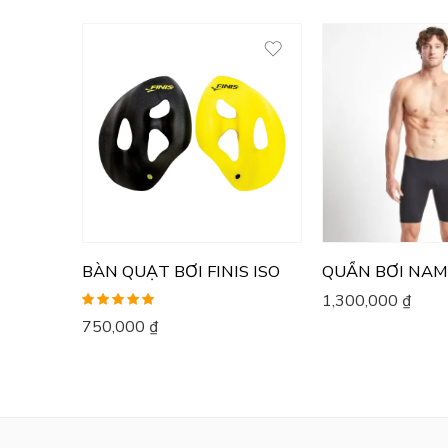
BÀN QUẠT BƠI FINIS ISO
1,300,000
₫
Được xếp
750,000
₫
hạng
5.00
5
sao