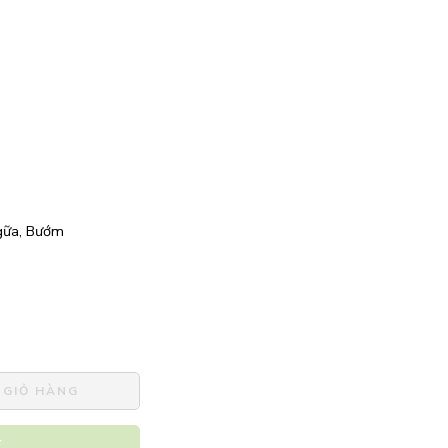
Ngữa, Bướm
 GIỎ HÀNG
Y