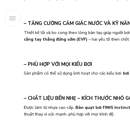
– TĂNG CƯỜNG CẢM GIÁC NƯỚC VÀ KỸ NĂ
Thiết kế lồi và bo cong theo lòng bàn tay giúp người bơi
cẳng tay thẳng đứng sớm (EVF)
– hai yếu tố then chốt 
– PHÙ HỢP VỚI MỌI KIỂU BƠI
Sản phẩm có thể sử dụng linh hoạt cho các kiểu bơi:
bơi
– CHẤT LIỆU BỀN NHẸ – KÍCH THƯỚC NHỎ 
Được làm từ nhựa cao cấp,
Bàn quạt bơi FINIS Instinct
thuật thay vì sức mạnh, phù hợp với mọi trình độ.