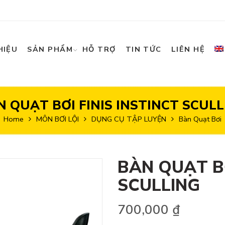
HIỆU
SẢN PHẨM
HỖ TRỢ
TIN TỨC
LIÊN HỆ
N QUẠT BƠI FINIS INSTINCT SCULL
Home
MÔN BƠI LỘI
DỤNG CỤ TẬP LUYỆN
Bàn Quạt Bơi
BÀN QUẠT BƠ
SCULLING
700,000
₫