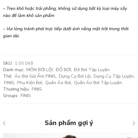
– Treo khô hoặc trải phẳng; không sử dụng bất kỳ loại máy sấy
nào để làm khô sản phẩm
– Vui lòng tránh phơi trực tiếp dưới ánh nắng mặt trời trong thời
gian dài.
SKU:
1.05.048
Danh mục:
MÔN BƠI LỘI
,
ĐỒ BƠI
,
Đồ Bơi Tập Luyện
Thẻ:
Áo Bơi Giữ Ấm FINIS
,
Dụng Cụ Bơi Lội
,
Dụng Cụ Tập Luyện
,
FINIS
,
Phụ Kiện Bơi
,
Quần Áo Bơi
,
Quần Áo Bơi Tập Luyện
Thương hiệu:
FINIS
Groups:
FINIS
Sản phẩm gợi ý