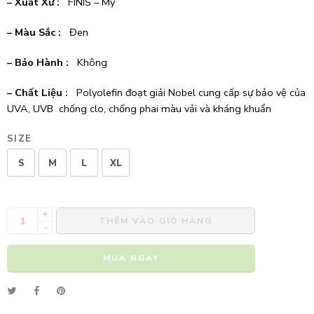
– Xuất Xứ :
FINIS – Mỹ
– Màu Sắc :
Đen
– Bảo Hành :
Không
– Chất Liệu :
Polyolefin đoạt giải Nobel cung cấp sự bảo vệ của
UVA, UVB chống clo, chống phai màu vải và kháng khuẩn
SIZE
S
M
L
XL
+
THÊM VÀO GIỎ HÀNG
-
MUA NGAY
Alternative: