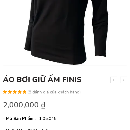
ÁO BƠI GIỮ ẤM FINIS
(
8
đánh giá của khách hàng)
5.00
16
trên 5
2,000,000
₫
dựa trên
đánh
giá
– Mã Sản Phẩm :
1.05.048