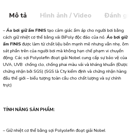
Mô tả
Hình ảnh / Video
Đánh giá
–
Áo bơi giữ ấm FINIS
tạo cảm giác ấm áp cho người bơi bằng
cách giữ nhiệt cơ thể bằng vải BiPoly độc đáo của nó.
Áo bơi giữ
ấm FINIS
được làm từ chất liệu bền mạnh mẽ nhưng vẫn nhẹ, ôm
sát phần trên của người bơi mà không hạn chế phạm vi chuyển
động. Các sợi Polyolefin đoạt giải Nobel cung cấp sự bảo vệ của
UVA, UVB chống clo, chống phai màu vải và kháng khuẩn (Được
chứng nhận bởi SGS) (SGS là Cty kiểm định và chứng nhận hàng
đầu thế giới – biểu tượng toàn cầu cho chất lượng và sự chính
trực)
TÍNH NĂNG SẢN PHẨM:
– Giữ nhiệt cơ thể bằng sợi Polyolefin đoạt giải Nobel