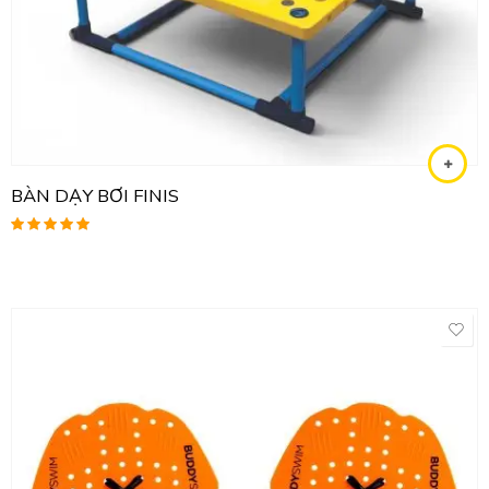
BÀN DẠY BƠI FINIS
Được xếp
hạng
5.00
5
sao