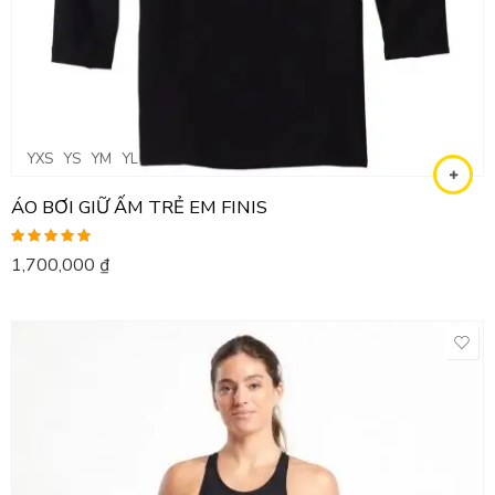
YXS
YS
YM
YL
ÁO BƠI GIỮ ẤM TRẺ EM FINIS
Được xếp
1,700,000
₫
hạng
5.00
5
sao