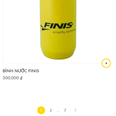
BÌNH NƯỚC FINIS
300,000
₫
1
2
...
7