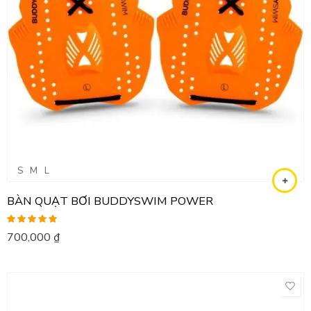
S
M
L
BÀN QUẠT BƠI BUDDYSWIM POWER
Được xếp
700,000
₫
hạng
5.00
5
sao