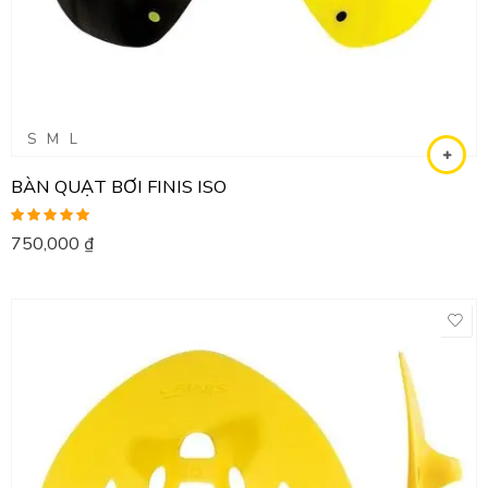
S
M
L
BÀN QUẠT BƠI FINIS ISO
Được xếp
750,000
₫
hạng
5.00
5
sao