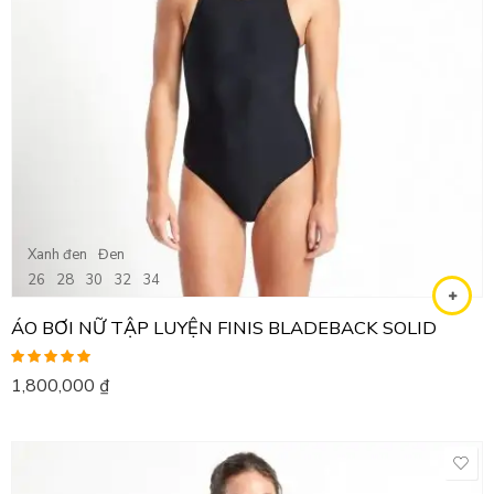
Xanh đen
Đen
26
28
30
32
34
ÁO BƠI NỮ TẬP LUYỆN FINIS BLADEBACK SOLID
Được xếp
1,800,000
₫
hạng
5.00
5
sao