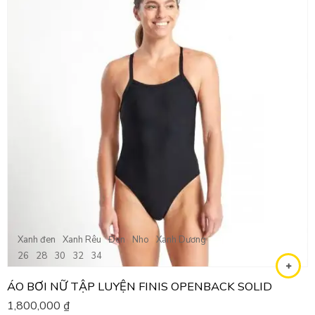
Xanh đen
Xanh Rêu
Đen
Nho
Xanh Dương
26
28
30
32
34
ÁO BƠI NỮ TẬP LUYỆN FINIS OPENBACK SOLID
1,800,000
₫