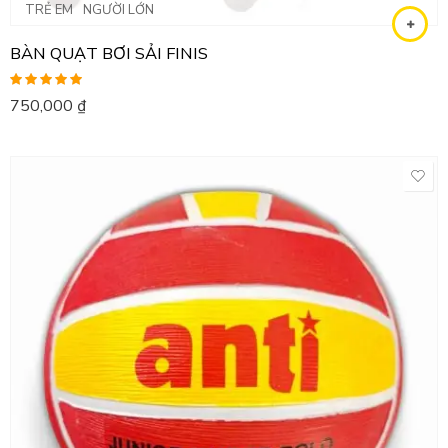
TRẺ EM
NGƯỜI LỚN
BÀN QUẠT BƠI SẢI FINIS
Được xếp
750,000
₫
hạng
5.00
5
sao