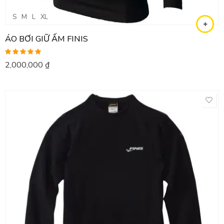
S
M
L
XL
ÁO BƠI GIỮ ẤM FINIS
Được xếp
2,000,000
₫
hạng
5.00
5
sao