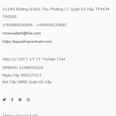
411/81 Đường Lê Đức Thọ, Phường 17, Quận Gò Vấp, TP.HCM
700000
(+84)989250406 - (+84)909235682
monicadanh@live.com
https://aquashopvietnam.com
HKD CH TDTT VT YT THÀNH TÂM
GPĐKKD: 41M8036526
Ngày Cấp: 06/01/2021
Nơi Cấp: UBND Quận Gò Vấp
Chính sách bảo hành