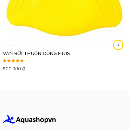
VÁN BƠI THUÔN DÒNG FINIS
Được xếp
900,000
₫
hạng
5.00
5
sao