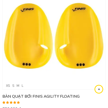
XS
S
M
L
BÀN QUẠT BƠI FINIS AGILITY FLOATING
Được xếp