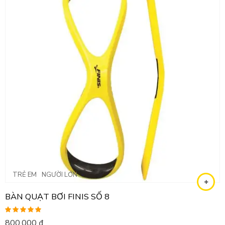
TRẺ EM
NGƯỜI LỚN
BÀN QUẠT BƠI FINIS SỐ 8
Được xếp
800,000
₫