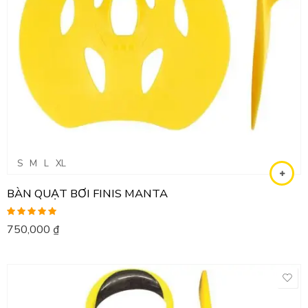
S
M
L
XL
BÀN QUẠT BƠI FINIS MANTA
Được xếp
750,000
₫
hạng
5.00
5
sao