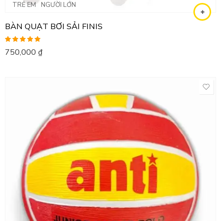
TRẺ EM
NGƯỜI LỚN
BÀN QUẠT BƠI SẢI FINIS
Được xếp
750,000
₫
hạng
5.00
5
sao