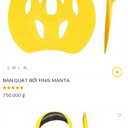
S
M
L
XL
BÀN QUẠT BƠI FINIS MANTA
Được xếp
750,000
₫
hạng
5.00
5
sao