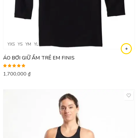
YXS
YS
YM
YL
ÁO BƠI GIỮ ẤM TRẺ EM FINIS
Được xếp
1,700,000
₫
hạng
5.00
5
sao