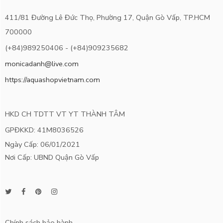
411/81 Đường Lê Đức Thọ, Phường 17, Quận Gò Vấp, TP.HCM
700000
(+84)989250406 - (+84)909235682
monicadanh@live.com
https://aquashopvietnam.com
HKD CH TDTT VT YT THÀNH TÂM
GPĐKKD: 41M8036526
Ngày Cấp: 06/01/2021
Nơi Cấp: UBND Quận Gò Vấp
Chính sách bảo hành