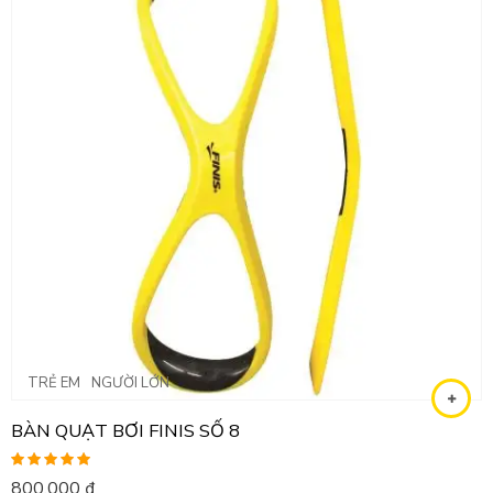
TRẺ EM
NGƯỜI LỚN
BÀN QUẠT BƠI FINIS SỐ 8
Được xếp
800,000
₫