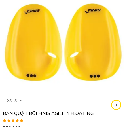
XS
S
M
L
BÀN QUẠT BƠI FINIS AGILITY FLOATING
Được xếp