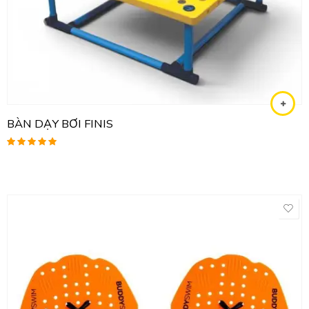
BÀN DẠY BƠI FINIS
Được xếp
hạng
5.00
5
sao