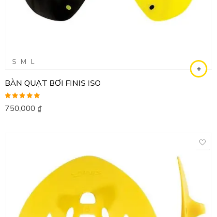
S
M
L
BÀN QUẠT BƠI FINIS ISO
Được xếp
750,000
₫
hạng
5.00
5
sao