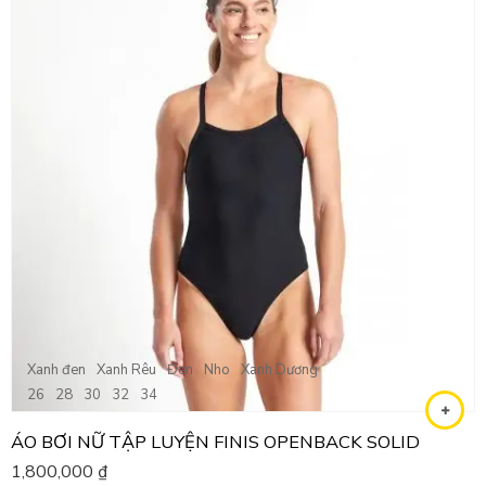
Xanh đen
Xanh Rêu
Đen
Nho
Xanh Dương
26
28
30
32
34
ÁO BƠI NỮ TẬP LUYỆN FINIS OPENBACK SOLID
1,800,000
₫