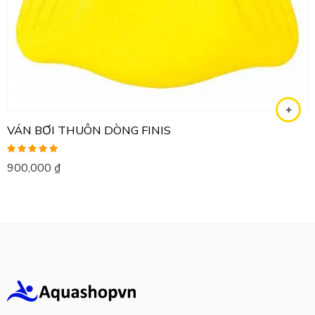
VÁN BƠI THUÔN DÒNG FINIS
Được xếp
900,000
₫
hạng
5.00
5
sao