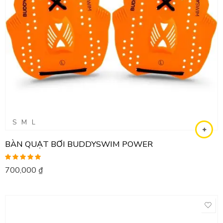
S
M
L
BÀN QUẠT BƠI BUDDYSWIM POWER
Được xếp
700,000
₫
hạng
5.00
5
sao