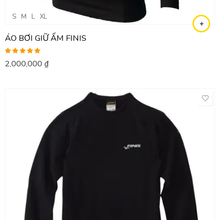
S
M
L
XL
ÁO BƠI GIỮ ẤM FINIS
Được xếp
2,000,000
₫
hạng
5.00
5
sao