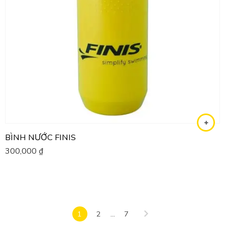
BÌNH NƯỚC FINIS
300,000
₫
1
2
...
7