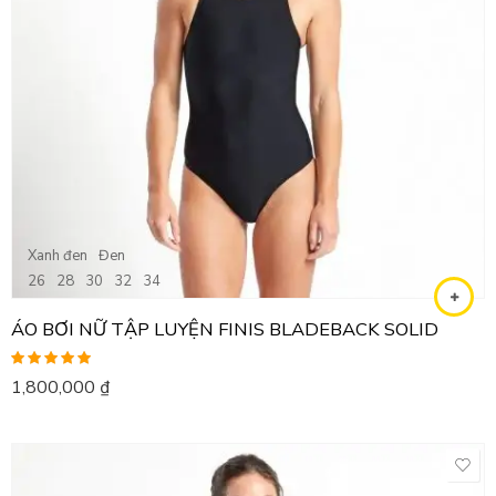
Xanh đen
Đen
26
28
30
32
34
ÁO BƠI NỮ TẬP LUYỆN FINIS BLADEBACK SOLID
Được xếp
1,800,000
₫
hạng
5.00
5
sao