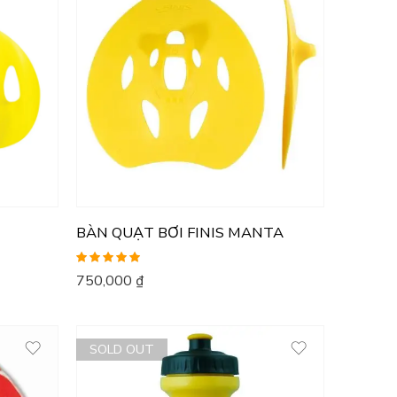
BÀN QUẠT BƠI FINIS MANTA
Được xếp
750,000
₫
hạng
5.00
5
sao
SOLD OUT