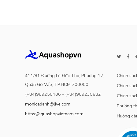
sao
411/81 Đường Lê Đức Thọ, Phường 17,
Chính sác
Quận Gò Vấp, TP.HCM 700000
Chính sách
(+84)989250406 - (+84)909235682
Chính sác
monicadanh@live.com
Phương th
https://aquashopvietnam.com
Hướng dẫ