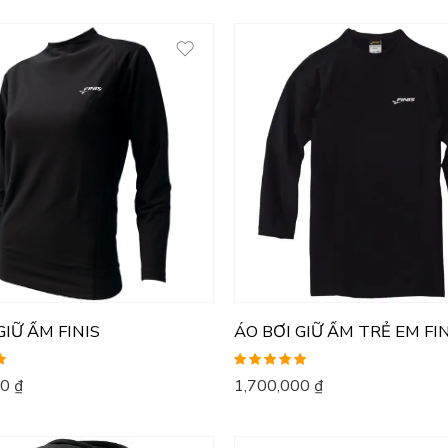
GIỮ ẤM FINIS
ÁO BƠI GIỮ ẤM TRẺ EM FI
Được xếp
00
₫
1,700,000
₫
hạng
5.00
5
sao