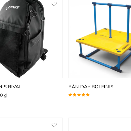
NIS RIVAL
BÀN DẠY BƠI FINIS
00
₫
Được xếp
hạng
5.00
5
sao