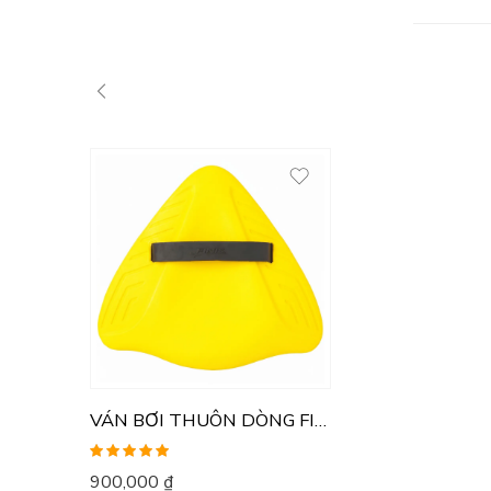
VÁN BƠI THUÔN DÒNG FINIS
Được xếp
900,000
₫
hạng
5.00
5