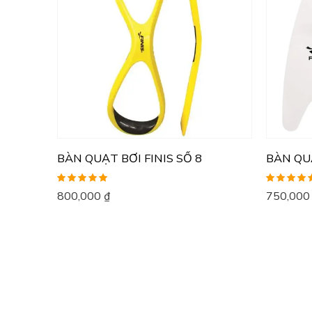
BÀN QUẠT BƠI FINIS SỐ 8
BÀN QUẠ
Được xếp
Được xếp
800,000
₫
750,00
hạng
5.00
5
hạng
5.00
5
sao
sao