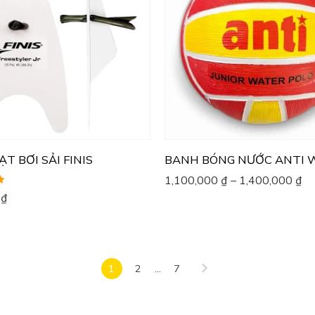
T BƠI SẢI FINIS
BANH BÓNG NƯỚC ANTI 
1,100,000
₫
–
1,400,000
₫
0
₫
1
2
...
7