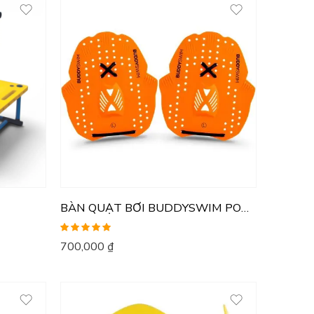
BÀN QUẠT BƠI BUDDYSWIM POWER
Được xếp
700,000
₫
hạng
5.00
5
sao