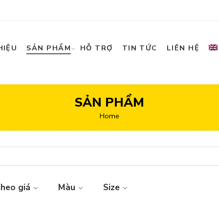
HIỆU
SẢN PHẨM
HỖ TRỢ
TIN TỨC
LIÊN HỆ
SẢN PHẨM
Home
theo giá
Màu
Size