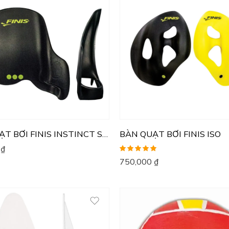
BÀN QUẠT BƠI FINIS INSTINCT SCULLING
BÀN QUẠT BƠI FINIS ISO
0
₫
Được xếp
750,000
₫
hạng
5.00
5
sao