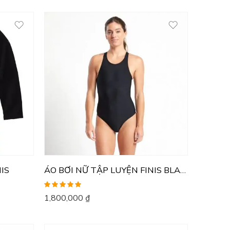
NIS
ÁO BƠI NỮ TẬP LUYỆN FINIS BLADEBACK SOLID
Được xếp
1,800,000
₫
hạng
5.00
5
sao