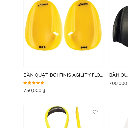
BÀN QUẠT BƠI FINIS AGILITY FLOATING
700,00
Được xếp
750,000
₫
hạng
5.00
5
sao