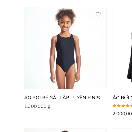
ÁO BƠI BÉ GÁI TẬP LUYỆN FINIS BLADEBACK SOLID
ÁO BƠI 
1,300,000
₫
Được xếp
2,000,0
hạng
5.00
5
sao