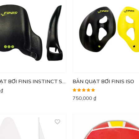
BÀN QUẠT BƠI FINIS INSTINCT SCULLING
BÀN QUẠT BƠI FINIS ISO
0
₫
Được xếp
750,000
₫
hạng
5.00
5
sao