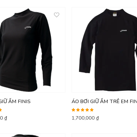
GIỮ ẤM FINIS
ÁO BƠI GIỮ ẤM TRẺ EM FI
Được xếp
00
₫
1,700,000
₫
hạng
5.00
5
sao