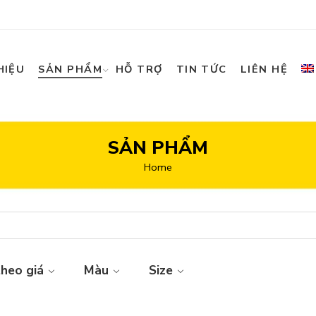
HIỆU
SẢN PHẨM
HỖ TRỢ
TIN TỨC
LIÊN HỆ
SẢN PHẨM
Home
theo giá
Màu
Size