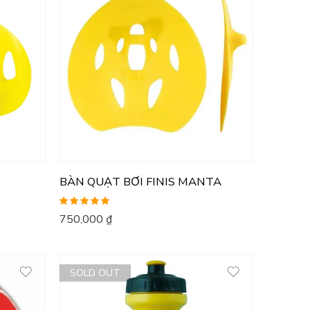
BÀN QUẠT BƠI FINIS MANTA
Được xếp
750,000
₫
hạng
5.00
5
sao
SOLD OUT