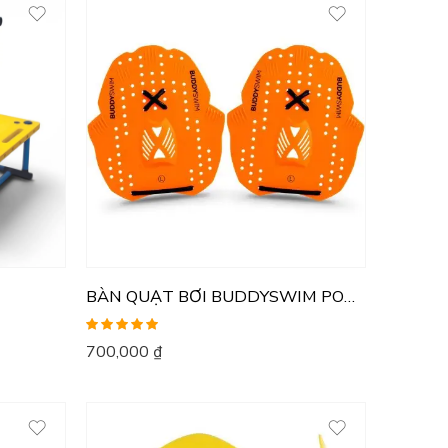
BÀN QUẠT BƠI BUDDYSWIM POWER
Được xếp
700,000
₫
hạng
5.00
5
sao