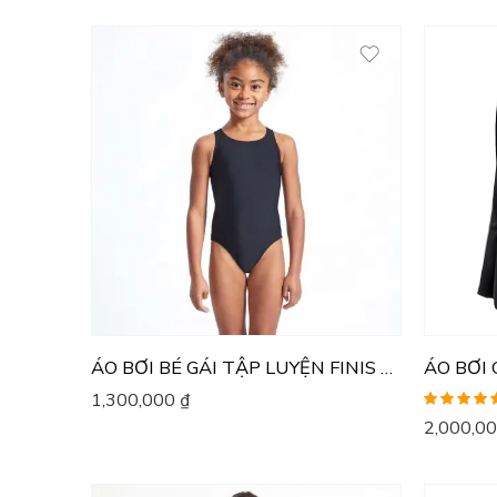
ÁO BƠI BÉ GÁI TẬP LUYỆN FINIS BLADEBACK SOLID
ÁO BƠI 
1,300,000
₫
Được xếp
2,000,0
hạng
5.00
5
sao