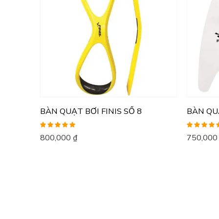
BÀN QUẠT BƠI FINIS SỐ 8
BÀN QUẠ
Được xếp
Được xếp
800,000
₫
750,00
hạng
5.00
5
hạng
5.00
5
sao
sao