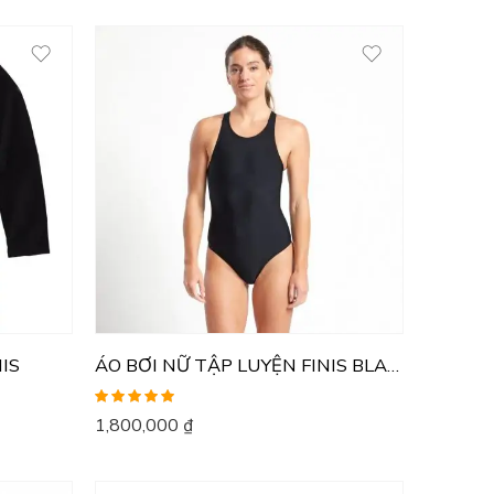
NIS
ÁO BƠI NỮ TẬP LUYỆN FINIS BLADEBACK SOLID
Được xếp
1,800,000
₫
hạng
5.00
5
sao