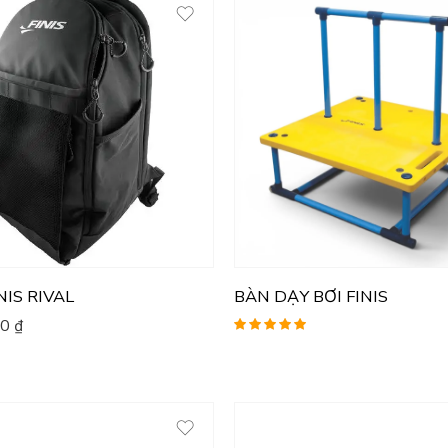
NIS RIVAL
BÀN DẠY BƠI FINIS
00
₫
Được xếp
hạng
5.00
5
sao