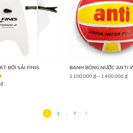
T BƠI SẢI FINIS
BANH BÓNG NƯỚC ANTI 
1,100,000
₫
–
1,400,000
₫
0
₫
1
2
...
7