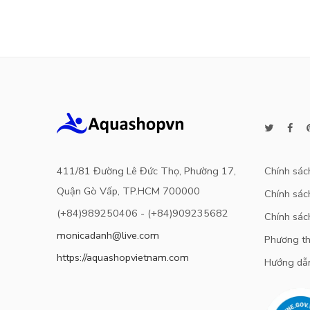
sao
411/81 Đường Lê Đức Thọ, Phường 17,
Chính sác
Quận Gò Vấp, TP.HCM 700000
Chính sách
(+84)989250406 - (+84)909235682
Chính sác
monicadanh@live.com
Phương th
https://aquashopvietnam.com
Hướng dẫ