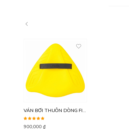
VÁN BƠI THUÔN DÒNG FINIS
Được xếp
900,000
₫
hạng
5.00
5