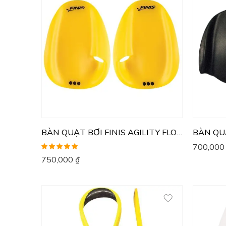
BÀN QUẠT BƠI FINIS AGILITY FLOATING
700,00
Được xếp
750,000
₫
hạng
5.00
5
sao