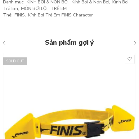
Danh mục:
KÍNH BƠI & NÓN BƠI
,
Kính Bơi & Nón Bơi
,
Kính Bơi
Trẻ Em
,
MÔN BƠI LỘI
,
TRẺ EM
Thẻ:
FINIS
,
Kính Bơi Trẻ Em FINIS Character
Sản phẩm gợi ý
SOLD OUT