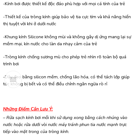
-Kính bơi được thiết kế độc đáo phù hợp với mọi cá tính của trẻ
-Thiết kế của tròng kính giúp bảo vệ tia cực tím và khả năng hiển
thị tuyệt vời khi ở dưới nước
-Khung kính Silicone không mùi và không gây dị ứng mang lại sự
mềm mại, kín nước cho làn da nhạy cảm của trẻ
-Tròng kính chống sương mù cho phép trẻ nhìn rõ toàn bộ quá
trình bơi
-Dây đeo bằng silicon mềm, chống lão hóa, có thể tách lớp giúp
tóc không bị bết và có thể điều chỉnh ngăn ngừa rò rỉ
Những Điểm Cần Lưu Ý:
– Rửa sạch kính bơi mỗi khi sử dụng xong bằng cách nhúng vào
nước hoặc rửa dưới vòi nước máy tránh phun tia nước mạnh trực
tiếp vào mặt trong của tròng kính.