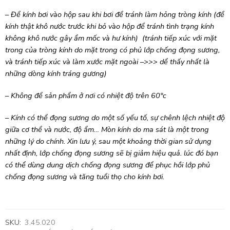
– Để kính bơi vào hộp sau khi bơi để tránh làm hỏng tròng kính (để
kính thật khô nước trước khi bỏ vào hộp để tránh tình trạng kính
không khô nước gây ẩm mốc và hư kính) (tránh tiếp xúc với mặt
trong của tròng kính do mặt trong có phủ lớp chống đọng sương,
và tránh tiếp xúc và làm xước mặt ngoài –>>> dể thấy nhất là
những dòng kính tráng gương)
– Không để sản phẩm ở nơi có nhiệt độ trên 60°c
– Kính có thể đọng sương do một số yếu tố, sự chênh lệch nhiệt độ
giữa cơ thể và nước, độ ẩm… Mòn kính do ma sát là một trong
những lý do chính. Xin lưu ý, sau một khoảng thời gian sử dụng
nhất định, lớp chống đọng sương sẽ bị giảm hiệu quả. lúc đó bạn
có thể dùng dung dịch chống đọng sương để phục hồi lớp phủ
chống đọng sương và tăng tuổi thọ cho kính bơi.
SKU:
3.45.020