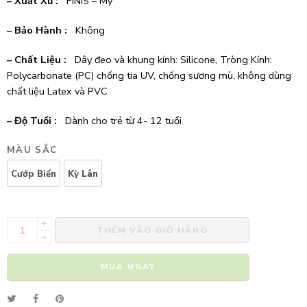
– Xuất Xứ :
FINIS – Mỹ
– Bảo Hành :
Không
– Chất Liệu :
Dây đeo và khung kính: Silicone, Tròng Kính:
Polycarbonate (PC) chống tia UV, chống sương mù, không dùng
chất liệu Latex và PVC
– Độ Tuổi :
Dành cho trẻ từ 4- 12 tuổi
MÀU SẮC
Cướp Biển
Kỳ Lân
+
THÊM VÀO GIỎ HÀNG
-
MUA NGAY
Alternative: