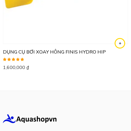
DỤNG CỤ BƠI XOAY HÔNG FINIS HYDRO HIP
Được xếp
1,600,000
₫
hạng
5.00
5
sao