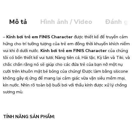
Mô tả
Hình ảnh / Video
Đánh giá
–
Kính bơi trẻ em FINIS Character
được thiết kế để truyền cảm
hứng cho trí tưởng tượng của trẻ em đồng thời khuyến khích niềm
vui khi ở dưới nước.
Kính bơi trẻ em FINIS Character
của chúng
tôi có bốn thiết kế vui tươi; Nàng tiên cá, Hải tặc, Kỳ lân và Tiki, và
chắc chắn rằng nó sẽ giúp cho các đứa trẻ của bạn nở một nụ
cười trên khuôn mặt bé bỏng của chúng! Được làm bằng silicone
không gây dị ứng để mang lại cảm giác vừa vặn siêu mềm mại,
kín nước. Nhìn rõ toàn bộ buổi bơi với thấu kính được xử lý chống
sương mù.
TÍNH NĂNG SẢN PHẨM: