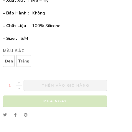
– Xuất Xứ :
FINIS – Mỹ
– Bảo Hành :
Không
– Chất Liệu :
100% Silicone
– Size :
S/M
MÀU SẮC
Đen
Trắng
+
THÊM VÀO GIỎ HÀNG
-
MUA NGAY
Alternative: