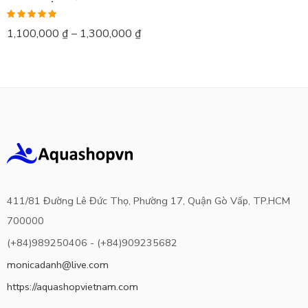
Được xếp
1,100,000
₫
–
1,300,000
₫
hạng
5.00
5
sao
411/81 Đường Lê Đức Thọ, Phường 17, Quận Gò Vấp, TP.HCM
700000
(+84)989250406 - (+84)909235682
monicadanh@live.com
https://aquashopvietnam.com