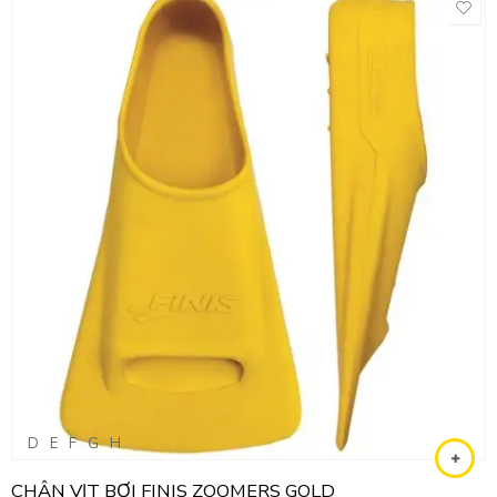
D
E
F
G
H
CHÂN VỊT BƠI FINIS ZOOMERS GOLD