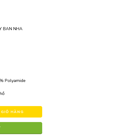
Y BAN NHA
% Polyamide
 hồ
 GIỎ HÀNG
Y