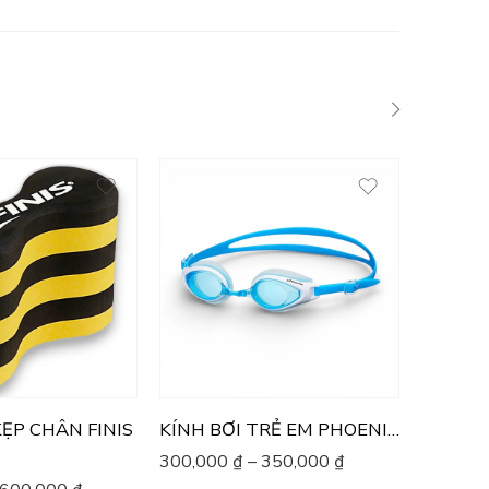
Được xếp
1,250,
hạng
5.00
sao
ẸP CHÂN FINIS
KÍNH BƠI TRẺ EM PHOENIX PN-503J
300,000
₫
–
350,000
₫