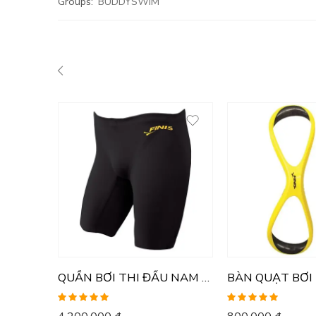
Groups:
BUDDYSWIM
QUẦN BƠI THI ĐẤU NAM FINIS FUSE JAMMER
BÀN QUẠT BƠI 
Được xếp
Được xếp