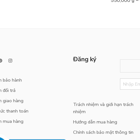
550,000
₫
–
hạng
5.00
5
sao
Đăng ký
h bảo hành
 đổi trả
h giao hàng
Trách nhiệm và giới hạn trách
ức thanh toán
nhiệm
n mua hàng
Hướng dẫn mua hàng
Chính sách bảo mật thông tin