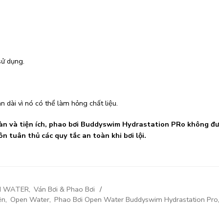
sử dụng.
an dài vì nó có thể làm hỏng chất liệu.
toàn và tiện ích, phao bơi Buddyswim Hydrastation PRo không đư
 tuân thủ các quy tắc an toàn khi bơi lội.
N WATER
,
Ván Bơi & Phao Bơi
ện
,
Open Water
,
Phao Bơi Open Water Buddyswim Hydrastation Pro