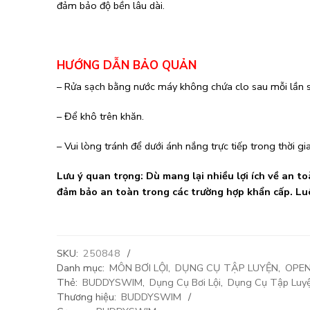
đảm bảo độ bền lâu dài.
HƯỚNG DẪN BẢO QUẢN
– Rửa sạch bằng nước máy không chứa clo sau mỗi lần 
– Để khô trên khăn.
– Vui lòng tránh để dưới ánh nắng trực tiếp trong thời gi
Lưu ý quan trọng: Dù mang lại nhiều lợi ích về an 
đảm bảo an toàn trong các trường hợp khẩn cấp. Luôn
SKU:
250848
Danh mục:
MÔN BƠI LỘI
,
DỤNG CỤ TẬP LUYỆN
,
OPE
Thẻ:
BUDDYSWIM
,
Dụng Cụ Bơi Lội
,
Dụng Cụ Tập Luy
Thương hiệu:
BUDDYSWIM