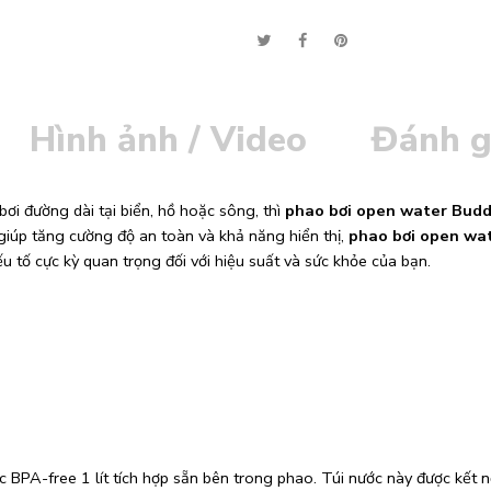
Alternative:
Hình ảnh / Video
Đánh g
 bơi đường dài tại biển, hồ hoặc sông, thì
phao bơi open water Bud
iúp tăng cường độ an toàn và khả năng hiển thị,
phao bơi open wa
u tố cực kỳ quan trọng đối với hiệu suất và sức khỏe của bạn.
ớc BPA-free 1 lít tích hợp sẵn bên trong phao. Túi nước này được kết