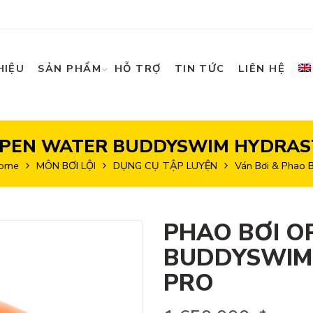
HIỆU
SẢN PHẨM
HỖ TRỢ
TIN TỨC
LIÊN HỆ
OPEN WATER BUDDYSWIM HYDRAS
ome
MÔN BƠI LỘI
DỤNG CỤ TẬP LUYỆN
Ván Bơi & Phao B
PHAO BƠI O
BUDDYSWIM
PRO