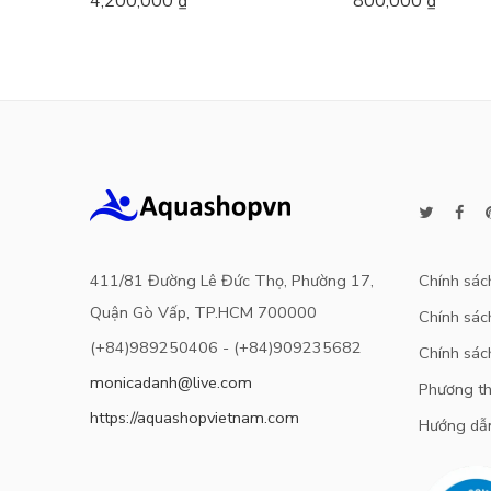
4,200,000
₫
800,000
₫
hạng
5.00
5
hạng
5.00
5
sao
sao
411/81 Đường Lê Đức Thọ, Phường 17,
Chính sác
Quận Gò Vấp, TP.HCM 700000
Chính sách
(+84)989250406 - (+84)909235682
Chính sác
monicadanh@live.com
Phương th
https://aquashopvietnam.com
Hướng dẫ