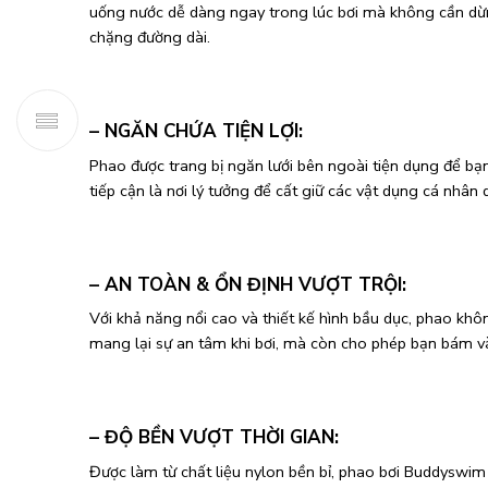
uống nước dễ dàng ngay trong lúc bơi mà không cần dừng
chặng đường dài.
– NGĂN CHỨA TIỆN LỢI:
Phao được trang bị ngăn lưới bên ngoài tiện dụng để bạ
tiếp cận là nơi lý tưởng để cất giữ các vật dụng cá nhân
– AN TOÀN & ỔN ĐỊNH VƯỢT TRỘI:
Với khả năng nổi cao và thiết kế hình bầu dục, phao khô
mang lại sự an tâm khi bơi, mà còn cho phép bạn bám và
– ĐỘ BỀN VƯỢT THỜI GIAN:
Được làm từ chất liệu nylon bền bỉ, phao bơi Buddyswim 