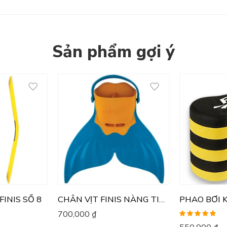
Sản phẩm gợi ý
FINIS SỐ 8
CHÂN VỊT FINIS NÀNG TIÊN CÁ
PHAO BƠI K
700,000
₫
Được xếp