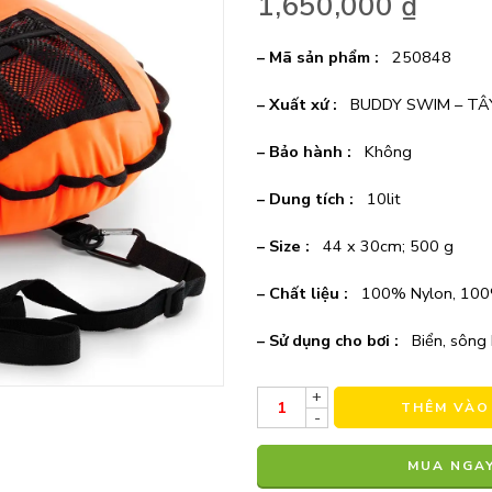
1,650,000
₫
– Mã sản phẩm :
250848
– Xuất xứ :
BUDDY SWIM – TÂ
– Bảo hành :
Không
– Dung tích :
10lit
– Size :
44 x 30cm; 500 g
– Chất liệu :
100% Nylon, 100
– Sử dụng cho bơi :
Biển, sông
+
THÊM VÀO
-
MUA NGA