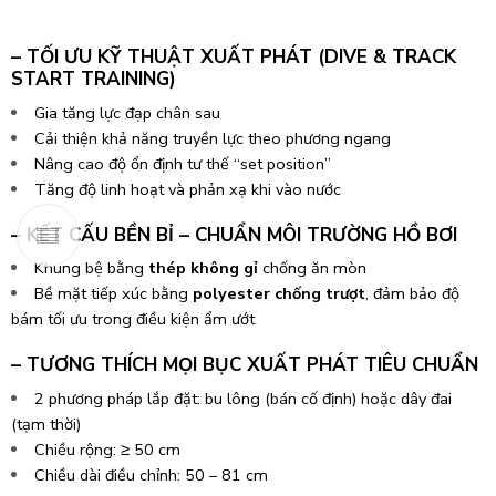
– TỐI ƯU KỸ THUẬT XUẤT PHÁT (DIVE & TRACK
START TRAINING)
Gia tăng lực đạp chân sau
Cải thiện khả năng truyền lực theo phương ngang
Nâng cao độ ổn định tư thế “set position”
Tăng độ linh hoạt và phản xạ khi vào nước
– KẾT CẤU BỀN BỈ – CHUẨN MÔI TRƯỜNG HỒ BƠI
Khung bệ bằng
thép không gỉ
chống ăn mòn
Bề mặt tiếp xúc bằng
polyester chống trượt
, đảm bảo độ
bám tối ưu trong điều kiện ẩm ướt
– TƯƠNG THÍCH MỌI BỤC XUẤT PHÁT TIÊU CHUẨN
2 phương pháp lắp đặt: bu lông (bán cố định) hoặc dây đai
(tạm thời)
Chiều rộng: ≥ 50 cm
Chiều dài điều chỉnh: 50 – 81 cm