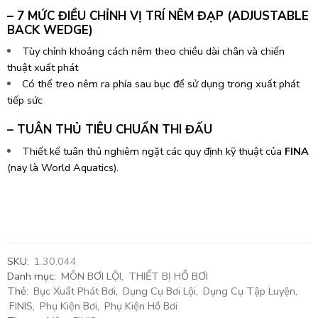
– 7 MỨC ĐIỀU CHỈNH VỊ TRÍ NÊM ĐẠP (ADJUSTABLE
BACK WEDGE)
Tùy chỉnh khoảng cách nêm theo chiều dài chân và chiến
thuật xuất phát
Có thể treo nêm ra phía sau bục để sử dụng trong xuất phát
tiếp sức
– TUÂN THỦ TIÊU CHUẨN THI ĐẤU
Thiết kế tuân thủ nghiêm ngặt các quy định kỹ thuật của
FINA
(nay là World Aquatics).
SKU:
1.30.044
Danh mục:
MÔN BƠI LỘI
,
THIẾT BỊ HỒ BƠI
Thẻ:
Bục Xuất Phát Bơi
,
Dụng Cụ Bơi Lội
,
Dụng Cụ Tập Luyện
,
FINIS
,
Phụ Kiện Bơi
,
Phụ Kiện Hồ Bơi