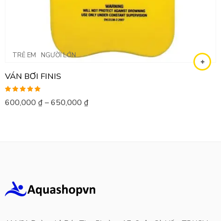
TRẺ EM
NGƯỜI LỚN
VÁN BƠI FINIS
Được xếp
600,000
₫
–
650,000
₫
hạng
5.00
5
sao