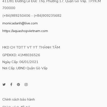
411/81 Đường Lê Đức Thọ, Phường 17, Quận Gò Vấp, TP.HCM
700000
(+84)989250406 - (+84)909235682
monicadanh@live.com
https://aquashopvietnam.com
HKD CH TDTT VT YT THÀNH TÂM
GPĐKKD: 41M8036526
Ngày Cấp: 06/01/2021
Nơi Cấp: UBND Quận Gò Vấp
Chính sách bảo hành