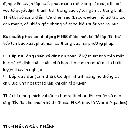
động viên luyện tập xuất phát mạnh mẽ trong các cuộc thi bơi –
yếu tố quyết định thành tích trong các cự ly ngắn và trung bình.
Thiết bị bổ sung điểm tựa chân sau (back wedge), hỗ trợ tạo lực
đạp mạnh, cải thiện góc phóng và tăng hiệu suất pha rời bục.
Bục xuất phát bơi di động FINIS
được thiết kế để lắp đặt trực
tiếp lên bục xuất phát hiện có thông qua hai phương pháp:
Lắp bu lông (bán cố định):
Khoan lỗ kỹ thuật nhỏ trên mặt
bục để cố định chắc chắn, phù hợp cho các trung tâm, clb huấn
luyện chuyên nghiệp.
Lắp dây đai (tạm thời):
Cố định nhanh bằng hệ thống đai
chịu lực, linh hoạt tháo lắp khi cần tập luyện.
Thiết bị tương thích với tất cả bục xuất phát tiêu chuẩn và đáp
ứng đầy đủ tiêu chuẩn kỹ thuật của
FINA
(nay là World Aquatics).
TÍNH NĂNG SẢN PHẨM: