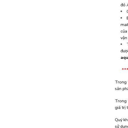
đó 
mai
của 
vận
được
aqu
*** L
Trong 
sản ph
Trong 
giá trị
Quý kh
sử dụn