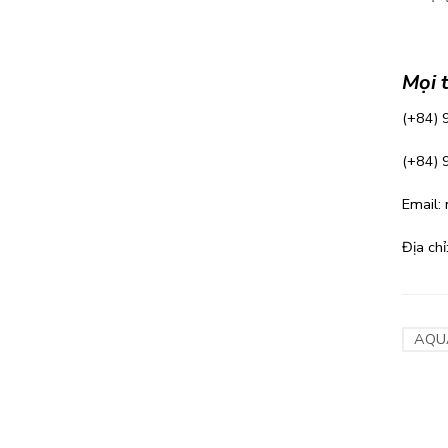
Mọi 
(+84)
(+84) 
Email:
Địa ch
AQU