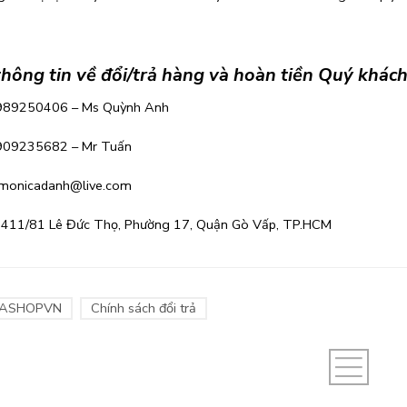
thông tin về đổi/trả hàng và hoàn tiền Quý khách 
 989250406 – Ms Quỳnh Anh
909235682 – Mr Tuấn
 monicadanh@live.com
ỉ:411/81 Lê Đức Thọ, Phường 17, Quận Gò Vấp, TP.HCM
ASHOPVN
Chính sách đổi trả