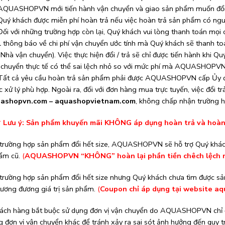
AQUASHOPVN mới tiến hành vận chuyển và giao sản phẩm muốn đổi
Quý khách được miễn phí hoàn trả nếu việc hoàn trả sản phẩm có ngu
Đối với những trường hợp còn lại, Quý khách vui lòng thanh toán mọi
l thông báo về chi phí vận chuyển ước tính mà Quý khách sẽ thanh
Nhà vận chuyển). Việc thực hiện đổi / trả sẽ chỉ được tiến hành khi Q
 chuyển thực tế có thể sai lệch nhỏ so với mức phí mà AQUASHOPVN
Tất cả yêu cầu hoàn trả sản phẩm phải được AQUASHOPVN cấp Ủy qu
 xử lý phù hợp. Ngoài ra, đối với đơn hàng mua trực tuyến, việc đổi t
ashopvn.com – aquashopvietnam.com
, không chấp nhận trường hợ
ưu ý: Sản phẩm khuyến mãi KHÔNG áp dụng hoàn trả và hoàn 
trường hợp sản phẩm đổi hết size, AQUASHOPVN sẽ hỗ trợ Quý khách
ẩm cũ.
(
AQUASHOPVN “KHÔNG” hoàn lại phần tiền chêch lệch nế
trường hợp sản phẩm đổi hết size nhưng Quý khách chưa tìm được
 tương đương giá trị sản phẩm.
(
Coupon chỉ áp dụng tại website
aq
ách hàng bắt buộc sử dụng đơn vị vận chuyển do AQUASHOPVN chỉ địn
g đơn vị vận chuyển khác để tránh xảy ra sai sót ảnh hưởng đến qu