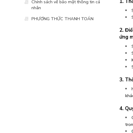
1. Th
Chính sách về bảo mật thông tin cá
nhân
PHƯƠNG THỨC THANH TOÁN
2. Đi
ứng m
3. Th
khá
4. Qu
tro